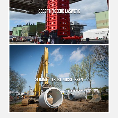
GECERTIFICEERD LASWERK
SLIMME UITRUSTINGSSTUKKEN