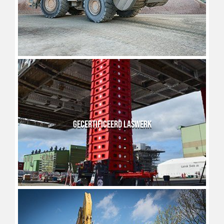
GECERTIFICEERD LASWERK