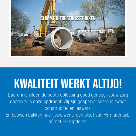
SLIMME UITRUSTINGSSTUKKEN
KWALITEIT WERKT ALTIJD!
Daarom is alleen de beste oplossing goed genoeg. Jouw zorg
daarover is onze opdracht! Wij zijn gespecialiseerd in zwaar
constructie- en laswerk.
En bouwen bakken naar jouw wens, compleet van HB materiaal,
of met HB slijtdelen.