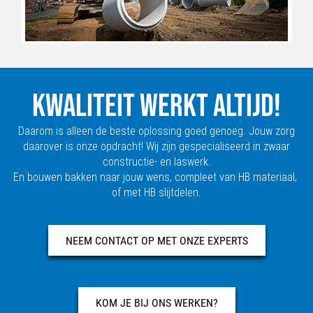
KWALITEIT WERKT ALTIJD!
Daarom is alleen de beste oplossing goed genoeg. Jouw zorg
daarover is onze opdracht! Wij zijn gespecialiseerd in zwaar
constructie- en laswerk.
En bouwen bakken naar jouw wens, compleet van HB materiaal,
of met HB slijtdelen.
NEEM CONTACT OP MET ONZE EXPERTS
KOM JE BIJ ONS WERKEN?