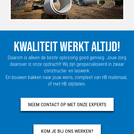
KWALITEIT WERKT ALTIJD!
Daarom is alleen de beste oplossing goed genoeg. Jouw zorg
daarover is onze opdracht! Wij zijn gespecialiseerd in zwaar
constructie- en laswerk.
En bouwen bakken naar jouw wens, compleet van HB materiaal,
of met HB slijtdelen.
NEEM CONTACT OP MET ONZE EXPERTS
KOM JE BIJ ONS WERKEN?