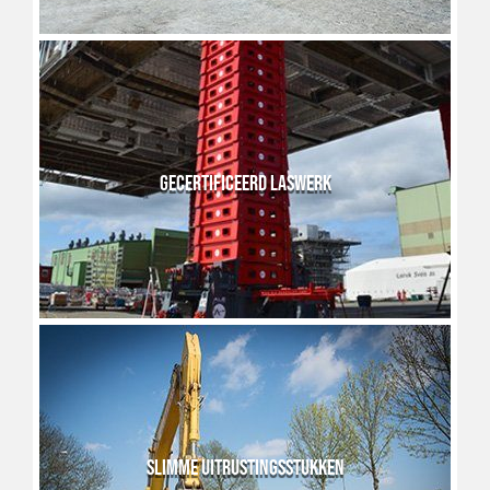
GECERTIFICEERD LASWERK
SLIMME UITRUSTINGSSTUKKEN