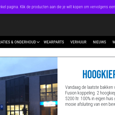
kel pagina. Klik de producten aan die je wilt kopen om vervolgens een
RATIES & ONDERHOUD
WEARPARTS
VERHUUR
NIEUWS
W
HOOGKIE
Vandaag de laatste bakken v
Fusion koppeling. 2 hoogkie
5200 ltr. 100% in eigen huis
mooie afsluiting van een be