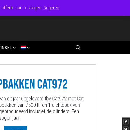
 offerte aan te vragen.
Negeren
INKEL
PBAKKEN CAT972
an dit jaar uitgeleverd tbv Cat972 met Cat
pbakken van 7500 ltr en 1 dichtebak van
 geproduceerd inclusief de cilinders. Een
wogen jaar.