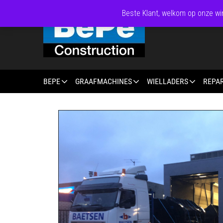
Beste Klant, welkom op onze win
BEPE
GRAAFMACHINES
WIELLADERS
REPA