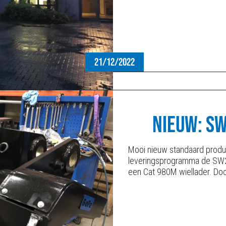
21/12/2022
NIEUW: S
Mooi nieuw standaard prod
leveringsprogramma de SW21
een Cat 980M wiellader. Door