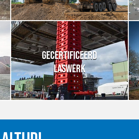
GECERTIFICEERD
LASWERK
ALTIJD!