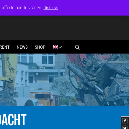
n offerte aan te vragen.
Dismiss
RENT
NEWS
SHOP
DACHT