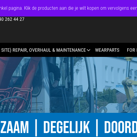
kel pagina. Klik de producten aan die je wilt kopen om vervolgens ee
40 262 44 27
 SITE) REPAIR, OVERHAUL & MAINTENANCE
WEARPARTS
FOR 
ZAAM | DEGELIJK | DOOR