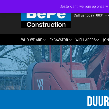
Beste Klant, welkom op onze win
Call us today 0031 – 
WHO WE ARE
EXCAVATOR
WIELLADERS
(ON
DUUR