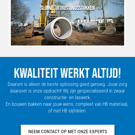
SLIMME UITRUSTINGSSTUKKEN
KWALITEIT WERKT ALTIJD!
Daarom is alleen de beste oplossing goed genoeg. Jouw zorg
daarover is onze opdracht! Wij zijn gespecialiseerd in zwaar
constructie- en laswerk.
En bouwen bakken naar jouw wens, compleet van HB materiaal,
of met HB slijtdelen.
NEEM CONTACT OP MET ONZE EXPERTS